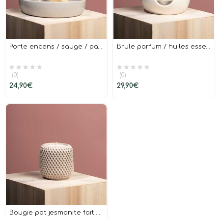
Porte encens / sauge / palo santo fait main
Brule parfum / huiles essentielles fait main
(0)
(0)
24,90
€
29,90
€
Bougie pot jesmonite fait main