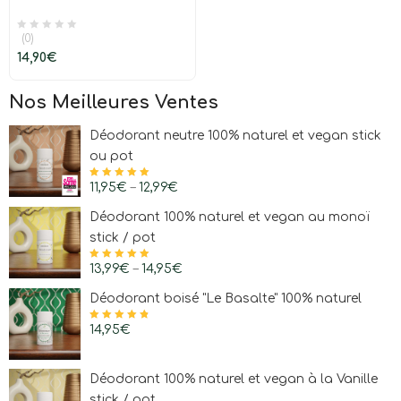
(0)
14,90
€
Nos Meilleures Ventes
Déodorant neutre 100% naturel et vegan stick
ou pot
Note
11,95
4.97
€
sur
–
12,99
€
5
Déodorant 100% naturel et vegan au monoï
stick / pot
Note
13,99
4.97
€
sur
–
14,95
€
5
Déodorant boisé "Le Basalte" 100% naturel
Note
14,95
4.83
€
sur
5
Déodorant 100% naturel et vegan à la Vanille
stick / pot