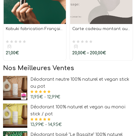
Kabuki fabrication Française
Carte cadeau montant au choix
(0)
(0)
21,00
€
20,00
€
–
200,00
€
Nos Meilleures Ventes
Déodorant neutre 100% naturel et vegan stick
ou pot
Note
11,95
4.97
€
sur
–
12,99
€
5
Déodorant 100% naturel et vegan au monoï
stick / pot
Note
13,99
4.97
€
sur
–
14,95
€
5
Déodorant boisé "Le Basalte" 100% naturel