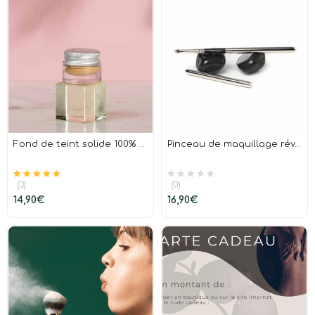
Fond de teint solide 100% naturel – Rougeurs-cernes-imperfections –
Pinceau de maquillage réversible fabrication française- lèvres & teint
(3)
(0)
Note
sur 5
5.00
14,90
€
16,90
€