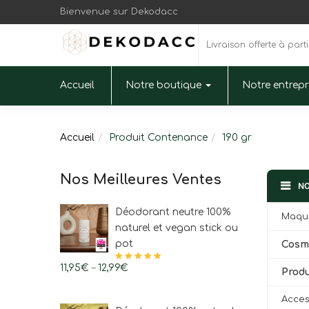
Bienvenue sur Dekodacc
Livraison offerte à part
Accueil
Notre boutique
Notre entrep
Accueil
Produit Contenance
190 gr
Nos Meilleures Ventes
NO
Déodorant neutre 100%
Maqui
naturel et vegan stick ou
pot
Cosmé
11,95
€
–
12,99
Note
€
4.97
sur
Produ
5
Acces