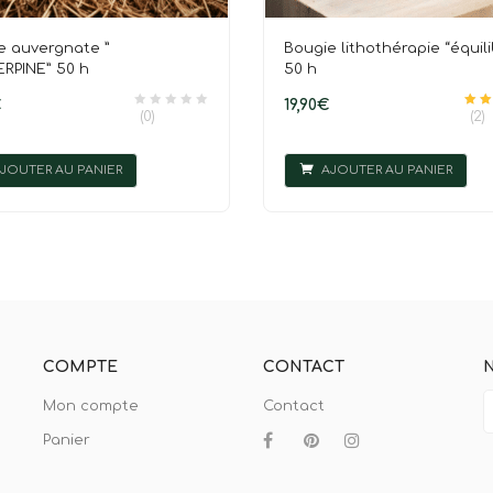
e auvergnate ”
Bougie lithothérapie “équili
ERPINE” 50 h
50 h
€
19,90
€
(0)
(2)
Note
JOUTER AU PANIER
AJOUTER AU PANIER
COMPTE
CONTACT
Mon compte
Contact
Panier