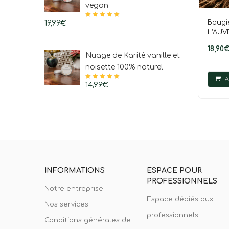
vegan
Bougi
19,99
€
Note
4.92
sur
5
L’AUV
18,90
Nuage de Karité vanille et
noisette 100% naturel
A
Note
14,99
4.96
€
sur
5
INFORMATIONS
ESPACE POUR
PROFESSIONNELS
Notre entreprise
Espace dédiés aux
Nos services
professionnels
Conditions générales de