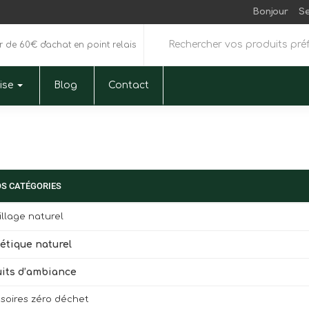
Bonjour
S
ir de 60€ d'achat en point relais
rise
Blog
Contact
S CATÉGORIES
llage naturel
tique naturel
its d’ambiance
soires zéro déchet