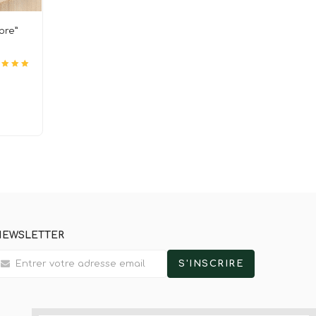
bre”
sur 5
5.00
NEWSLETTER