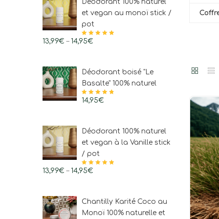
Déodorant 100% naturel
et vegan au monoï stick /
Coffr
pot
13,99
€
–
14,95
Note
€
4.97
sur
5
Déodorant boisé "Le
Basalte" 100% naturel
Note
14,95
4.83
€
sur
5
Déodorant 100% naturel
et vegan à la Vanille stick
/ pot
13,99
€
–
14,95
Note
€
4.91
sur
5
Chantilly Karité Coco au
Monoï 100% naturelle et