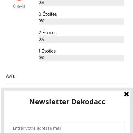
0%
0 avis
3 Étoiles
0%
2 Étoiles
0%
1 Étoiles
0%
Avis
Il n'y a pas encore de commentaires.
Seuls les clients connectés qui ont
acheté ce produit peuvent laisser un
avis.