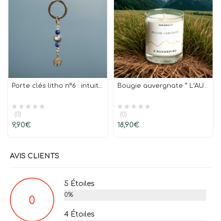
Porte clés litho n°6 : intuition et clairvoyance
Bougie auvergnate ” L’AUVERPINE” 50 h
(0)
(0)
9,90
€
18,90
€
AVIS CLIENTS
5 Étoiles
0%
0
4 Étoiles