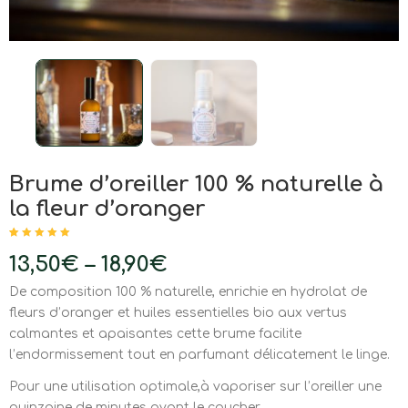
Brume d’oreiller 100 % naturelle à
la fleur d’oranger
Noté
4
5.00
sur
5 basé sur
13,50
€
–
18,90
€
notations
client
De composition 100 % naturelle, enrichie en hydrolat de
fleurs d’oranger et huiles essentielles bio aux vertus
calmantes et apaisantes cette brume facilite
l’endormissement tout en parfumant délicatement le linge.
Pour une utilisation optimale,à vaporiser sur l’oreiller une
quinzaine de minutes avant le coucher.