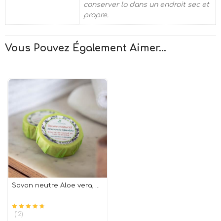
conserver la dans un endroit sec et
propre.
Vous Pouvez Également Aimer...
Savon neutre Aloe vera, Calendula & lait d’avoine
(12)
Note
sur 5
4.75