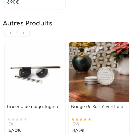
8,90
€
Autres Produits
Pinceau de maquillage réversible fabrication française- lèvres & teint
Nuage de Karité vanille et noisette 100% naturel
(0)
(23)
Note
sur 5
4.96
16,90
€
14,99
€