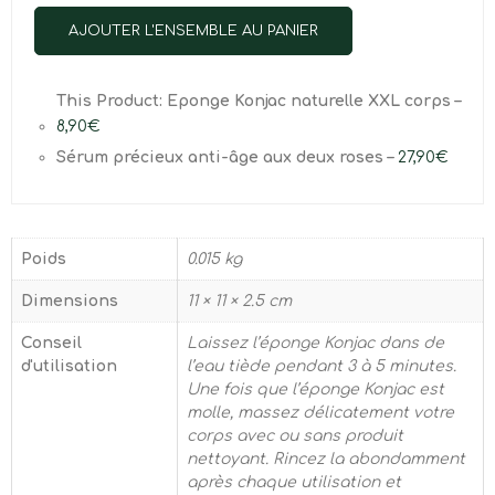
AJOUTER L'ENSEMBLE AU PANIER
This Product: Eponge Konjac naturelle XXL corps
–
8,90
€
Sérum précieux anti-âge aux deux roses
–
27,90
€
Poids
0.015 kg
Dimensions
11 × 11 × 2.5 cm
Conseil
Laissez l’éponge Konjac dans de
d'utilisation
l’eau tiède pendant 3 à 5 minutes.
Une fois que l’éponge Konjac est
molle, massez délicatement votre
corps avec ou sans produit
nettoyant. Rincez la abondamment
après chaque utilisation et