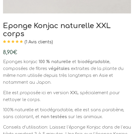
Eponge Konjac naturelle XXL
corps
(
1
Avis clients)
Noté
1
5.00
sur
5 basé sur
8,90
€
notation client
Eponges konjac
100 % naturelle
et
biodégradable
,
composées de fibres
végétales
extraites de la plante du
même nom utilisée depuis très longtemps en Asie et
notamment au Japon.
Elle est proposée ici en version
XXL
spécialement pour
nettoyer le corps.
100% naturelle et biodégradable, elle est sans parabène,
sans colorant, et
non testées
sur les animaux.
Conseils d’utilisation: Laissez l’éponge Konjac dans de l’eau