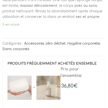
tiède pendant 3 à 5 minutes. Une fois que l’éponge Konjac
est molle,
massez délicatement
le corps
avec ou sans
produit nettoyant. Rincez la abondamment après chaque
utilisation et conserver la dans un endroit
sec et propre
.
3 en stock
Catégories :
Accessoires zéro déchet
,
Hygiène corporelle
,
Soins corporels
PRODUITS FRÉQUEMMENT ACHETÉS ENSEMBLE
Prix pour
l'ensemble:
36,80
€
+