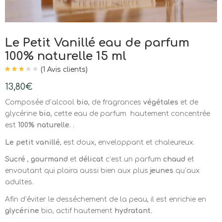
Le Petit Vanillé eau de parfum
100% naturelle 15 ml
(
1
Avis clients)
Noté
1
3.00
sur 5
13,80
€
basé
sur
notation
Composée d’alcool
bio
, de fragrances
végétales
et de
client
glycérine
bio
, cette eau de parfum hautement concentrée
est
100% naturelle
. .
Le petit vanillé
, est doux, enveloppant et chaleureux.
Sucré
,
gourmand
et
délicat
c’est un parfum
chaud
et
envoutant qui plaira aussi bien aux plus
jeunes
qu’aux
adultes.
Afin d’éviter le desséchement de la peau, il est enrichie en
glycérine
bio, actif hautement
hydratant.