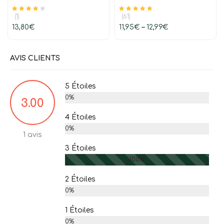
(1)
(61)
Note
sur 5
Note
sur 5
4.00
4.97
13,80
€
11,95
€
–
12,99
€
AVIS CLIENTS
5 Étoiles
0%
3.00
4 Étoiles
0%
1 avis
3 Étoiles
100%
2 Étoiles
0%
1 Étoiles
0%