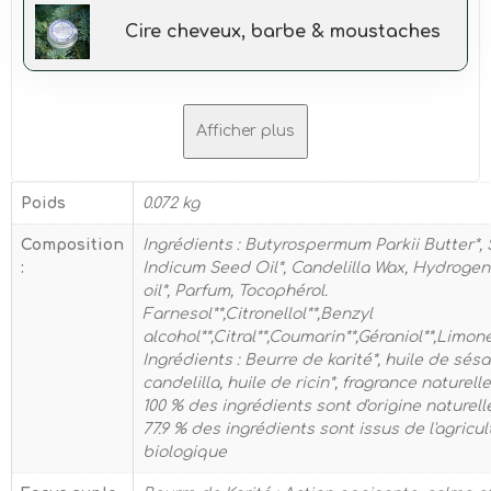
Cire cheveux, barbe & moustaches
Afficher plus
Poids
0.072 kg
Composition
Ingrédients : Butyrospermum Parkii Butter*
:
Indicum Seed Oil*, Candelilla Wax, Hydroge
oil*, Parfum, Tocophérol.
Farnesol**,Citronellol**,Benzyl
alcohol**,Citral**,Coumarin**,Géraniol**,Limoné
Ingrédients : Beurre de karité*, huile de sésa
candelilla, huile de ricin*, fragrance naturell
100 % des ingrédients sont d'origine naturell
77.9 % des ingrédients sont issus de l'agricul
biologique