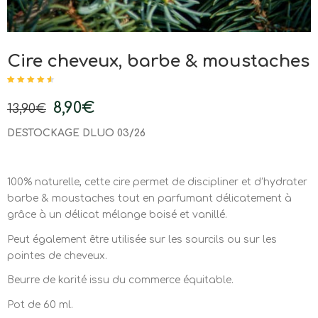
Cire cheveux, barbe & moustaches
Noté
5
4.60
sur
5 basé sur
8,90
€
13,90
€
notations
client
DESTOCKAGE DLUO 03/26
100% naturelle, cette cire permet de discipliner et d’hydrater
barbe & moustaches tout en parfumant délicatement à
grâce à un délicat mélange boisé et vanillé.
Peut également être utilisée sur les sourcils ou sur les
pointes de cheveux.
Beurre de karité issu du commerce équitable.
Pot de 60 ml.