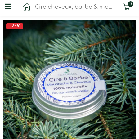
0
Cire cheveux, barbe & moustaches
- 36%