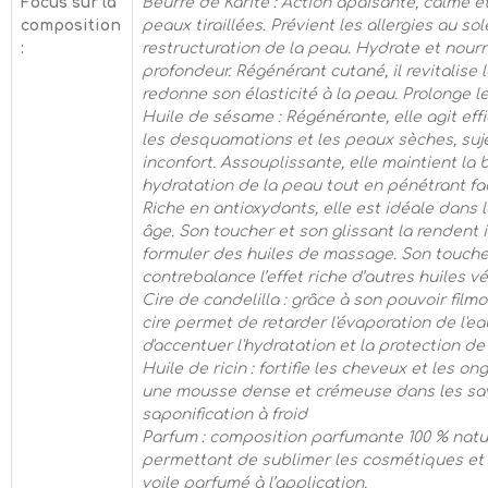
Focus sur la
Beurre de Karité : Action apaisante, calme e
composition
peaux tiraillées. Prévient les allergies au solei
:
restructuration de la peau. Hydrate et nourr
profondeur. Régénérant cutané, il revitalise l
redonne son élasticité à la peau. Prolonge l
Huile de sésame : Régénérante, elle agit ef
les desquamations et les peaux sèches, suj
inconfort. Assouplissante, elle maintient la
hydratation de la peau tout en pénétrant fa
Riche en antioxydants, elle est idéale dans l
âge. Son toucher et son glissant la rendent 
formuler des huiles de massage. Son touche
contrebalance l’effet riche d’autres huiles v
Cire de candelilla : grâce à son pouvoir film
cire permet de retarder l'évaporation de l'e
d'accentuer l'hydratation et la protection de
Huile de ricin : fortifie les cheveux et les o
une mousse dense et crémeuse dans les sa
saponification à froid
Parfum : composition parfumante 100 % natur
permettant de sublimer les cosmétiques et
voile parfumé à l’application.