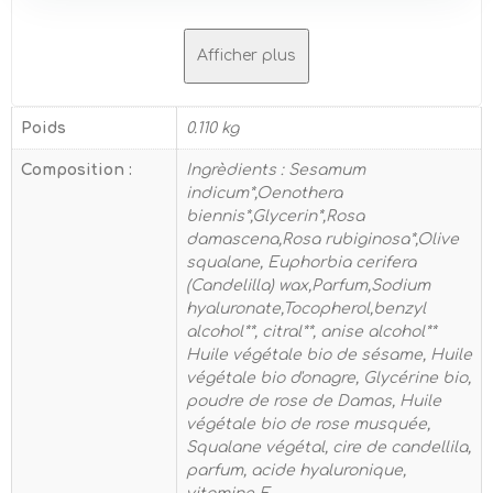
Afficher plus
Poids
0.110 kg
Composition :
Ingrèdients : Sesamum
indicum*,Oenothera
biennis*,Glycerin*,Rosa
damascena,Rosa rubiginosa*,Olive
squalane, Euphorbia cerifera
(Candelilla) wax,Parfum,Sodium
hyaluronate,Tocopherol,benzyl
alcohol**, citral**, anise alcohol**
Huile végétale bio de sésame, Huile
végétale bio d'onagre, Glycérine bio,
poudre de rose de Damas, Huile
végétale bio de rose musquée,
Squalane végétal, cire de candellila,
parfum, acide hyaluronique,