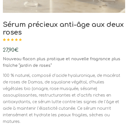
Sérum précieux anti-âge aux deux
roses
Noté
13
4.85
sur
5 basé sur
27,90
€
notations
client
Nouveau flacon plus pratique et nouvelle fragrance plus
fraîche “jardin de roses”
100 % naturel, composé d’acide hyaluronique, de macérat
de roses de Damas, de squalane végétal, d’huiles
végétales bio (onagre, rose musquée, sésame)
assouplissantes, restructurantes et d’actifs riches en
antioxydants, ce sérum lutte contre les signes de l’âge et
aide à maintenir l’élasticité cutanée. Ce sérum nourrit
intensément et hydrate les peaux fragiles, sèches ou
matures.