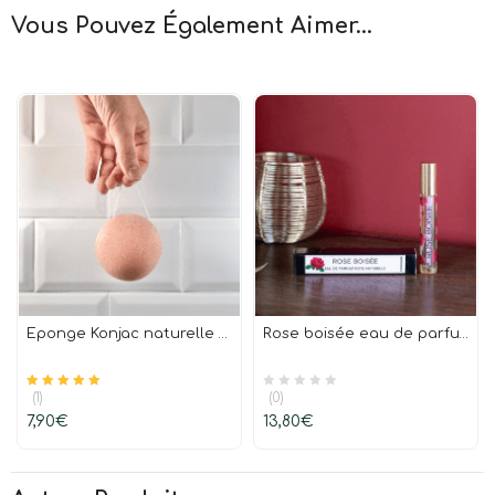
Vous Pouvez Également Aimer...
Eponge Konjac naturelle à l’argile rouge peaux matures
Rose boisée eau de parfum 100% naturelle 15 ml
(1)
(0)
Note
sur 5
5.00
7,90
€
13,80
€