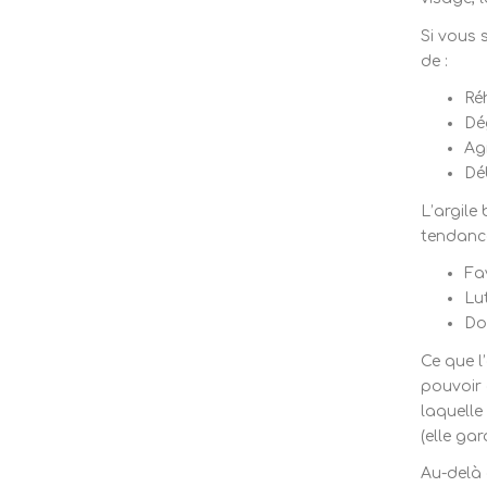
Si vous 
de :
Ré
Dég
Agi
Dé
L’argile
tendance
Fav
Lu
Do
Ce que l
pouvoir 
laquelle
(elle ga
Au-delà 