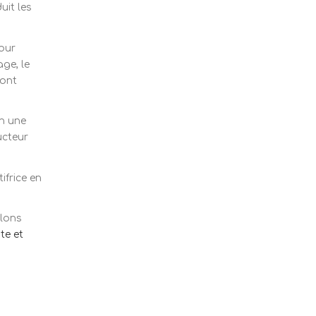
uit les
tour
age, le
ont
en une
ucteur
ifrice en
llons
te et