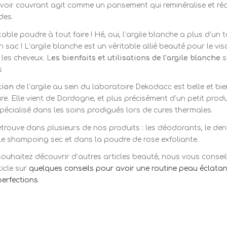
oir couvrant agit comme un pansement qui reminéralise et réd
des.
table poudre à tout faire ! Hé, oui, l’argile blanche a plus d’un 
 sac ! L’argile blanche est un véritable allié beauté pour le vis
 les cheveux. L
es bienfaits et utilisations de l’argile blanche
s
s
tion
de l’argile au sein du laboratoire Dekodacc est belle et bi
ure. Elle vient de Dordogne, et plus précisément d’un petit prod
spécialisé dans les soins prodigués lors de cures thermales.
retrouve dans plusieurs de nos produits : les déodorants, le dent
le shampoing sec et dans la poudre de rose exfoliante.
souhaitez découvrir d’autres articles beauté, nous vous consei
ticle sur
quelques conseils pour avoir une routine peau éclatan
erfections
.