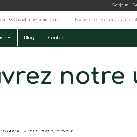
Bonjour
S
ir de 60€ d'achat en point relais
rise
Blog
Contact
ile blanche : visage, corps, cheveux