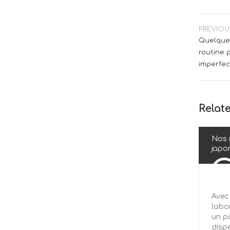
PREVIO
Quelques
routine 
imperfec
Relat
Nos 
japo
Avec
labo
un pô
dispe