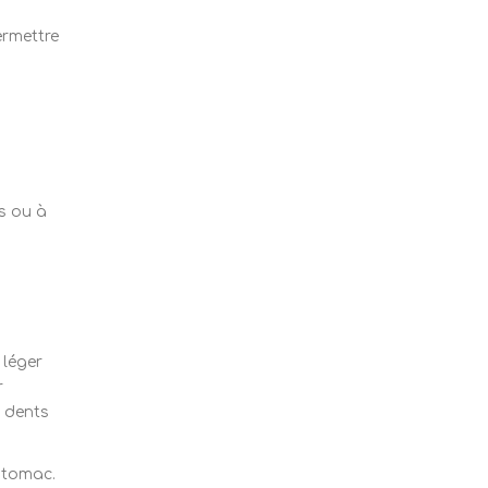
ermettre
cs ou à
 léger
r
s dents
estomac.