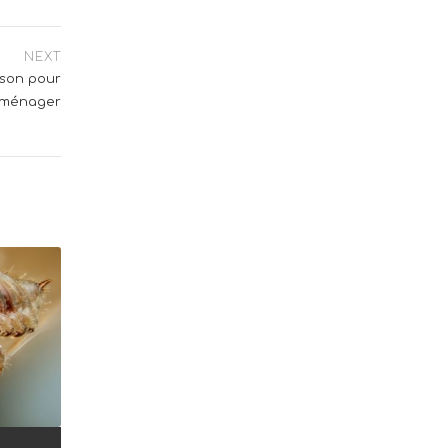
NEXT
ison pour
t ménager