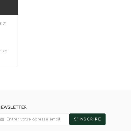
021
iter
0
NEWSLETTER