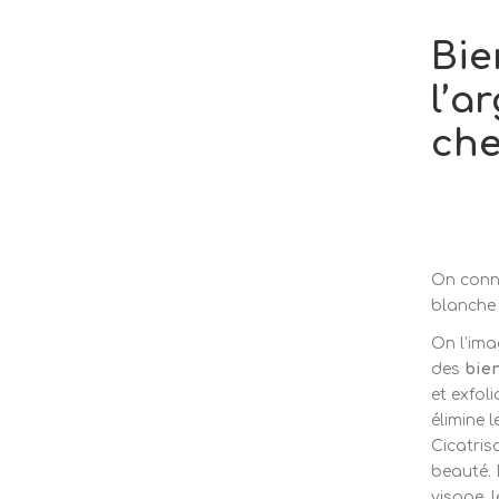
Bie
l’a
che
On conn
blanche 
On l’ima
des
bien
et exfol
élimine 
Cicatrisa
beauté.
visage, 