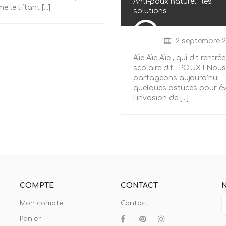
Anti-poux naturel : les
 le liftant [...]
solutions
Posted
on
2 septembre 2
Aïe Aïe Aïe , qui dit rentrée
scolaire dit…POUX ! Nous
partageons aujourd’hui
quelques astuces pour év
l’invasion de [...]
COMPTE
CONTACT
Mon compte
Contact
Panier