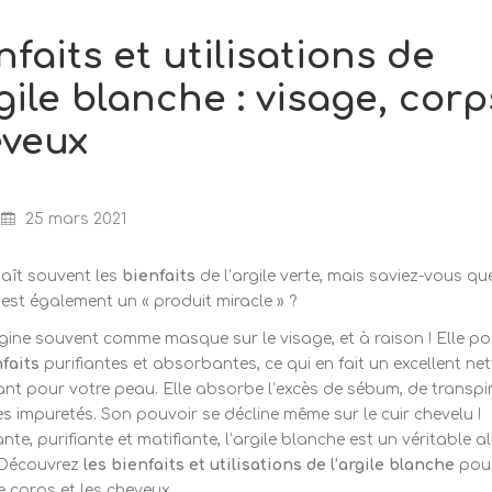
nfaits et utilisations de
rgile blanche : visage, corp
veux
Posted
on
25 mars 2021
aît souvent les
bienfaits
de l’argile verte, mais saviez-vous que
est également un « produit miracle » ?
gine souvent comme masque sur le visage, et à raison ! Elle p
faits
purifiantes et absorbantes, ce qui en fait un excellent ne
iant pour votre peau. Elle absorbe l’excès de sébum, de transpi
les impuretés. Son pouvoir se décline même sur le cuir chevelu !
nte, purifiante et matifiante, l’argile blanche est un véritable al
 Découvrez
les bienfaits et utilisations de l’argile blanche
pour
le corps et les cheveux.