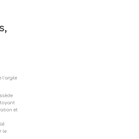
s,
 l’argile
ossède
ttoyant
ration et
lié
 le