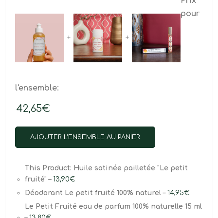
Prix
pour
+
+
l'ensemble:
42,65
€
AJOUTER L'ENSEMBLE AU PANIER
This Product: Huile satinée pailletée "Le petit
fruité"
–
13,90
€
Déodorant Le petit fruité 100% naturel
–
14,95
€
Le Petit Fruité eau de parfum 100% naturelle 15 ml
–
13,80
€