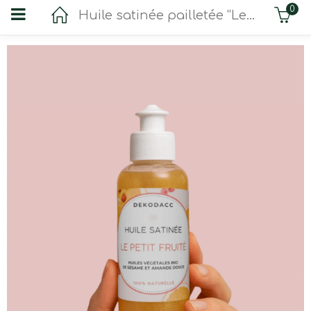
0
Huile satinée pailletée “Le petit fruité”