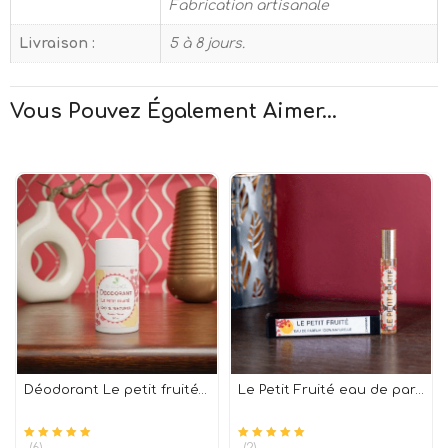
Fabrication artisanale
Livraison :
5 à 8 jours.
Vous Pouvez Également Aimer...
Déodorant Le petit fruité 100% naturel
Le Petit Fruité eau de parfum 100% naturelle 15 ml
(6)
(2)
Note
sur 5
Note
sur 5